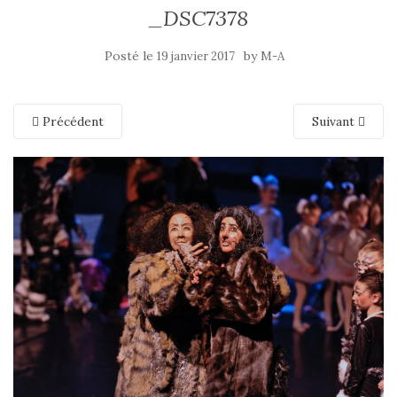
_DSC7378
Posté le
by
19 janvier 2017
M-A
Précédent
Suivant