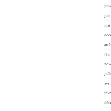
juil
juin
mai
déc
aoû
févr
nov
juil
avri
févr
déc