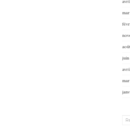
avri
mar
févr
nov
aoû
juin
avri
mar
janv
Rec
: