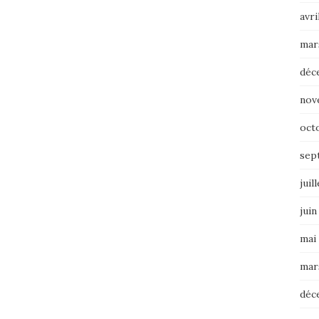
avri
mar
déc
nov
oct
sep
juil
juin
mai
mar
déc