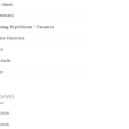
 classé
ANNING
nning Répétitions – Vacances
tes Ouvertes
er
ctacle
ge
CHIVES
 2026
 2026