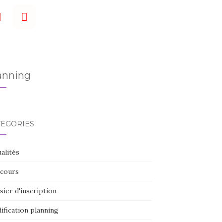
anning
TÉGORIES
alités
cours
ier d'inscription
ification planning