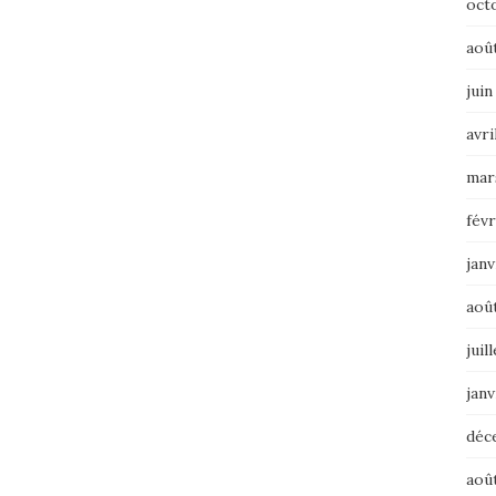
oct
aoû
juin
avri
mar
févr
janv
aoû
juil
janv
déc
aoû