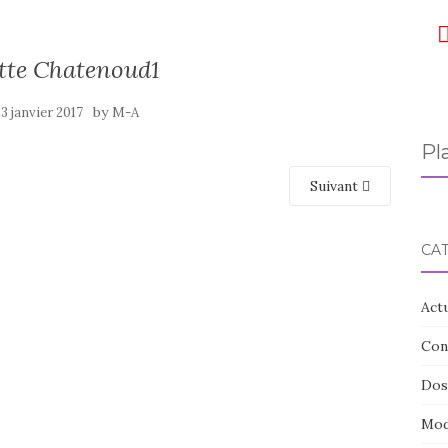
tte Chatenoud1
by
23 janvier 2017
M-A
Pl
Suivant
CA
Actu
Con
Doss
Mod