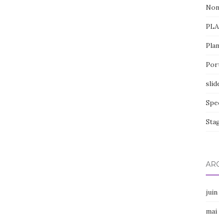
Non
PL
Pla
Por
slid
Spe
Sta
AR
juin
mai