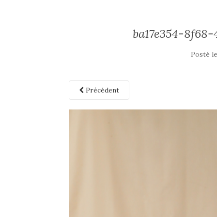
ba17e354-8f68-
Posté l
Précédent