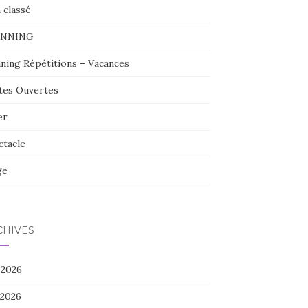
 classé
ANNING
nning Répétitions – Vacances
tes Ouvertes
er
ctacle
ge
CHIVES
 2026
 2026