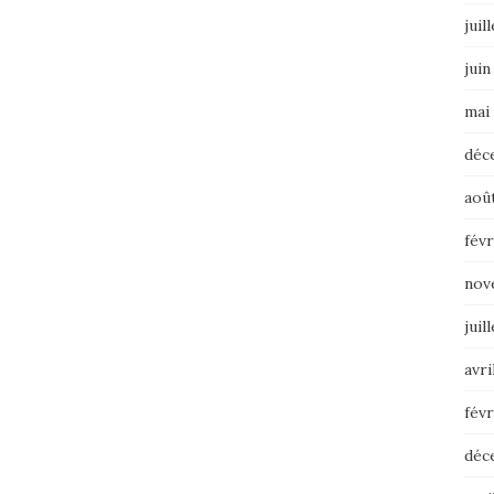
juil
juin
mai
déc
aoû
févr
nov
juil
avri
févr
déc