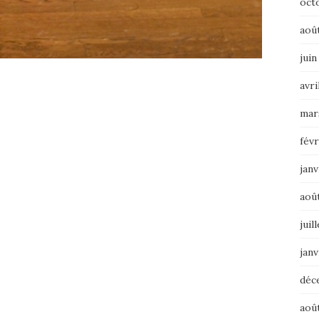
oct
aoû
juin
avri
mar
févr
janv
aoû
juil
janv
déc
aoû