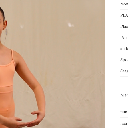
Non
PL
Pla
Por
slid
Spe
Sta
AR
juin
mai