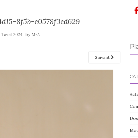
4d15-8f5b-e0578f3ed629
e
by
1 avril 2024
M-A
Pl
Suivant
CA
Actu
Con
Doss
Mod