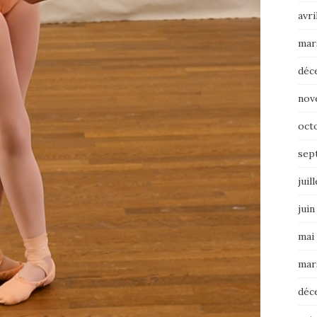
avri
mar
déc
nov
oct
sep
juil
juin
mai
mar
déc