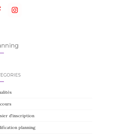
anning
TÉGORIES
alités
cours
ier d'inscription
ification planning