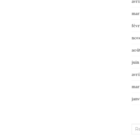
avri
mar
févr
nov
aoû
juin
avri
mar
janv
Rec
: