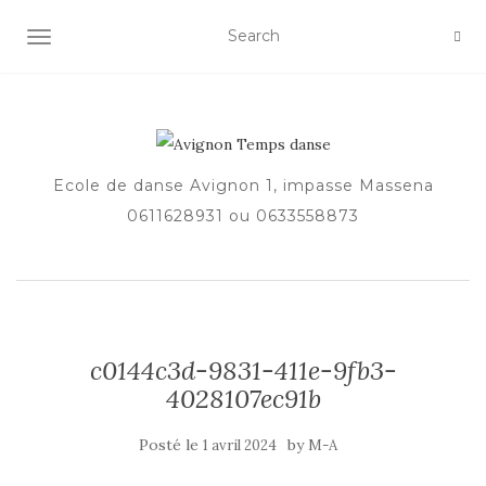
AFFICHER/MASQUER LA NAVIGATION
Ecole de danse Avignon 1, impasse Massena
0611628931 ou 0633558873
c0144c3d-9831-411e-9fb3-
4028107ec91b
Posté le
by
1 avril 2024
M-A