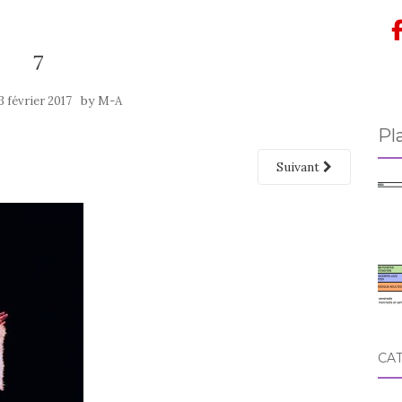
7
by
3 février 2017
M-A
Pl
Suivant
CA