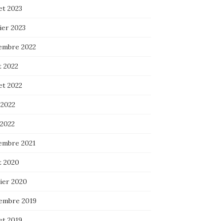
let 2023
ier 2023
embre 2022
t 2022
let 2022
 2022
 2022
embre 2021
t 2020
ier 2020
embre 2019
let 2019