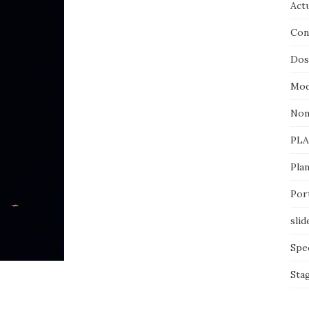
Actu
Con
Doss
Mod
Non
PL
Pla
Por
slid
Spe
Sta