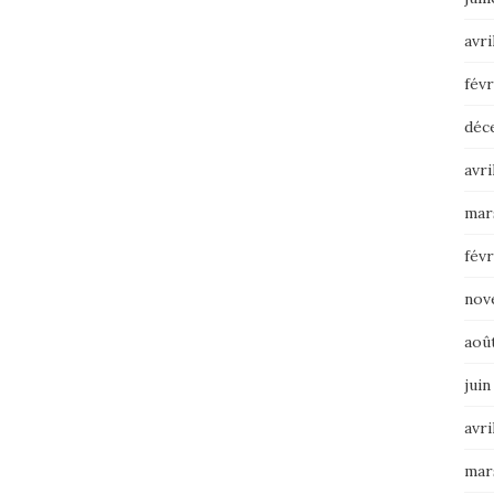
avri
févr
déc
avri
mar
févr
nov
aoû
juin
avri
mar