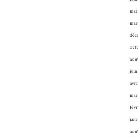
mai
mar
déc
oct
aoû
juin
avri
mar
févr
janv
aoû