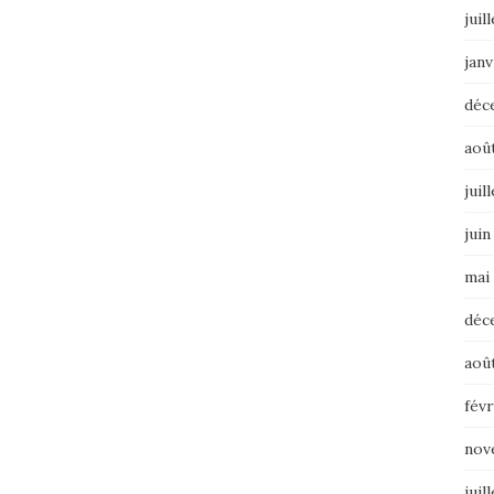
juil
janv
déc
aoû
juil
juin
mai
déc
aoû
févr
nov
juil