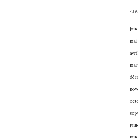
AR
juin
mai
avri
mar
déc
nov
oct
sep
juil
juin